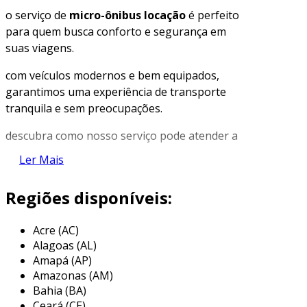
o serviço de
micro-ônibus locação
é perfeito
para quem busca conforto e segurança em
suas viagens.
com veículos modernos e bem equipados,
garantimos uma experiência de transporte
tranquila e sem preocupações.
descubra como nosso serviço pode atender a
eventos de todos os tipos com eficiência e
Ler Mais
qualidade.
Regiões disponíveis:
características do micro-ônibus
os micro-ônibus disponibilizados para locação
Acre (AC)
são equipados com
tecnologia de última
Alagoas (AL)
geração
para garantir uma operação segura e
Amapá (AP)
eficiente.
Amazonas (AM)
Bahia (BA)
cada veículo conta com um motor potente e
Ceará (CE)