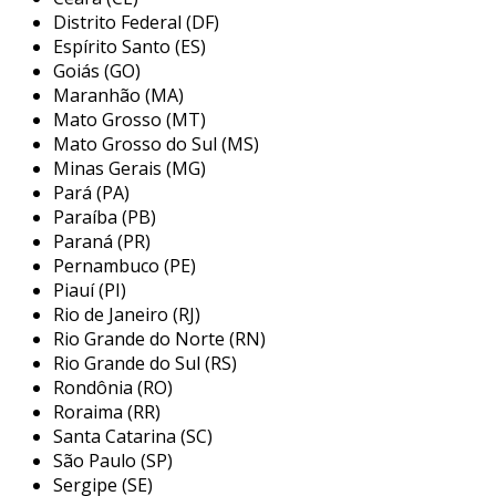
eficiente em termos de consumo de
Distrito Federal (DF)
combustível, reduzindo custos operacionais e
Espírito Santo (ES)
aumentando a eficiência econômica para sua
Goiás (GO)
Maranhão (MA)
empresa.
Mato Grosso (MT)
além disso, os sistemas de freio abs
Mato Grosso do Sul (MS)
proporcionam paradas seguras e controladas,
Minas Gerais (MG)
Pará (PA)
minimizando riscos de acidentes e garantindo a
Paraíba (PB)
integridade e segurança dos passageiros e das
Paraná (PR)
cargas transportadas.
Pernambuco (PE)
Piauí (PI)
nossos micro-ônibus também são projetados
Rio de Janeiro (RJ)
com uma estrutura reforçada e um sistema de
Rio Grande do Norte (RN)
suspensão robusto, capaz de lidar com
Rio Grande do Sul (RS)
diferentes tipos de terreno, garantindo viagens
Rondônia (RO)
suaves e sem interrupções, mesmo em
Roraima (RR)
condições difíceis.
Santa Catarina (SC)
São Paulo (SP)
vantagens da locação
Sergipe (SE)